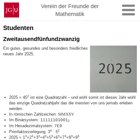
Zum
Johannes
Verein der Freunde der
Inhalt
Gutenberg-
Mathematik
springen
Universität
Mainz
Studenten
Zweitausendfünfundzwanzig
Ein gutes, gesundes und besonders friedliches
neues Jahr 2025.
2
2025 = 45
ist eine Quadratzahl – und wohl somit ist dieses Jahr wohl
das einzige Quadratzahljahr das die meisten von uns jemals erleben
werden.
In römischen Zahlzeichen:
MMXXV
Im Binärsystem:
11111101001
2
Im Hexadezimalsystem:
7E9
4
2
Primfaktorzerlegung: 3
· 5
3
3
3
3
3
3
3
3
3
2025 = 1
+2
+3
+4
+5
+6
+7
+8
+9