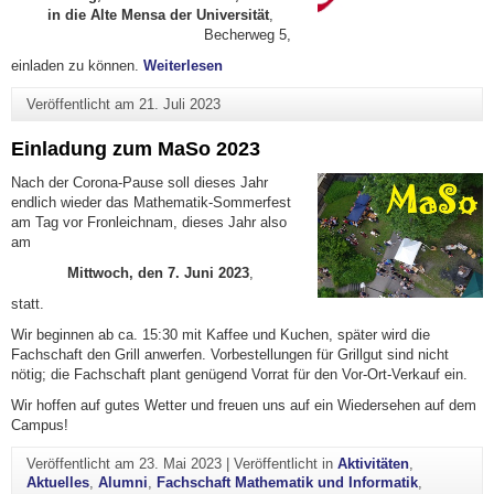
in die Alte Mensa der Universität
,
Becherweg 5,
"4. Mainzer Abend der Mathematiker p
einladen zu können.
Weiterlesen
Veröffentlicht am
21. Juli 2023
Einladung zum MaSo 2023
Nach der Corona-Pause soll dieses Jahr
endlich wieder das Mathematik-Sommerfest
am Tag vor Fronleichnam, dieses Jahr also
am
Mittwoch, den 7. Juni 2023
,
statt.
Wir beginnen ab ca. 15:30 mit Kaffee und Kuchen, später wird die
Fachschaft den Grill anwerfen. Vorbestellungen für Grillgut sind nicht
nötig; die Fachschaft plant genügend Vorrat für den Vor-Ort-Verkauf ein.
Wir hoffen auf gutes Wetter und freuen uns auf ein Wiedersehen auf dem
Campus!
Veröffentlicht am
23. Mai 2023
|
Veröffentlicht in
Aktivitäten
,
Aktuelles
,
Alumni
,
Fachschaft Mathematik und Informatik
,