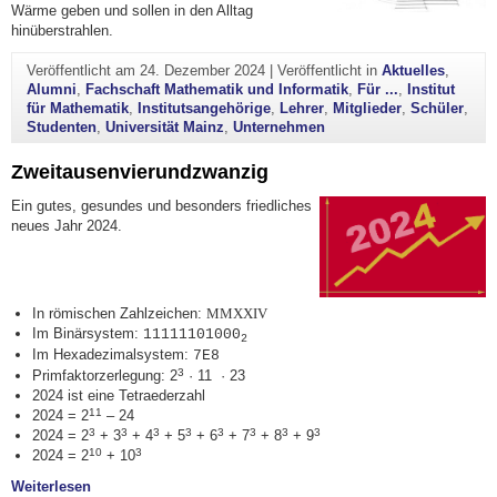
Wärme geben und sollen in den Alltag
hinüberstrahlen.
Veröffentlicht am
24. Dezember 2024
|
Veröffentlicht in
Aktuelles
,
Alumni
,
Fachschaft Mathematik und Informatik
,
Für ...
,
Institut
für Mathematik
,
Institutsangehörige
,
Lehrer
,
Mitglieder
,
Schüler
,
Studenten
,
Universität Mainz
,
Unternehmen
Zweitausenvierundzwanzig
Ein gutes, gesundes und besonders friedliches
neues Jahr 2024.
In römischen Zahlzeichen:
MMXXIV
Im Binärsystem:
11111101000
2
Im Hexadezimalsystem:
7E8
3
Primfaktorzerlegung: 2
· 11 · 23
2024 ist eine Tetraederzahl
11
2024 = 2
– 24
3
3
3
3
3
3
3
3
2024 = 2
+ 3
+ 4
+ 5
+ 6
+ 7
+ 8
+ 9
10
3
2024 = 2
+ 10
"Zweitausenvierundzwanzig"
Weiterlesen