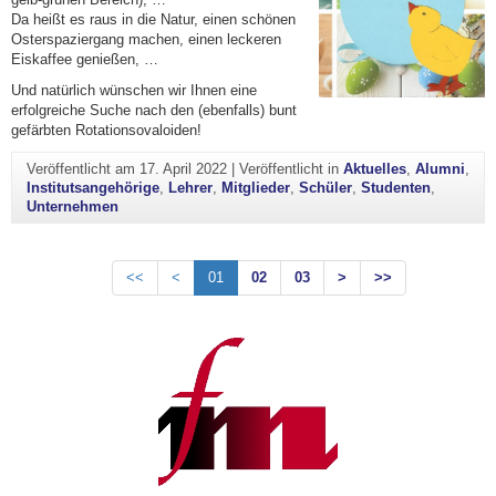
Da heißt es raus in die Natur, einen schönen
Osterspaziergang machen, einen leckeren
Eiskaffee genießen, …
Und natürlich wünschen wir Ihnen eine
erfolgreiche Suche nach den (ebenfalls) bunt
gefärbten Rotationsovaloiden!
Veröffentlicht am
17. April 2022
|
Veröffentlicht in
Aktuelles
,
Alumni
,
Institutsangehörige
,
Lehrer
,
Mitglieder
,
Schüler
,
Studenten
,
Unternehmen
<<
<
01
02
03
>
>>