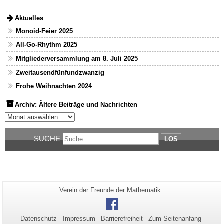
Aktuelles
Monoid-Feier 2025
All-Go-Rhythm 2025
Mitgliederversammlung am 8. Juli 2025
Zweitausendfünfundzwanzig
Frohe Weihnachten 2024
Archiv: Ältere Beiträge und Nachrichten
Archiv: Ältere Beiträge und Nachrichten
SUCHE
LOS
Zusätzliche
Seiten-
Verein der Freunde der Mathematik
Name:
Informationen
Facebook
zu
Datenschutz
Impressum
Barrierefreiheit
Zum Seitenanfang
dieser