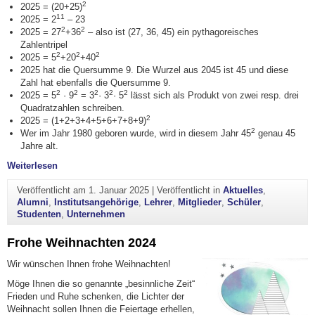
2
2025 = (20+25)
11
2025 = 2
– 23
2
2
2025 = 27
+36
– also ist (27, 36, 45) ein pythagoreisches
Zahlentripel
2
2
2
2025 = 5
+20
+40
2025 hat die Quersumme 9. Die Wurzel aus 2045 ist 45 und diese
Zahl hat ebenfalls die Quersumme 9.
2
2
2
2
2
2025 = 5
· 9
= 3
· 3
· 5
lässt sich als Produkt von zwei resp. drei
Quadratzahlen schreiben.
2
2025 = (1+2+3+4+5+6+7+8+9)
2
Wer im Jahr 1980 geboren wurde, wird in diesem Jahr 45
genau 45
Jahre alt.
"Zweitausendfünfundzwanzig"
Weiterlesen
Veröffentlicht am
1. Januar 2025
|
Veröffentlicht in
Aktuelles
,
Alumni
,
Institutsangehörige
,
Lehrer
,
Mitglieder
,
Schüler
,
Studenten
,
Unternehmen
Frohe Weihnachten 2024
Wir wünschen Ihnen frohe Weihnachten!
Möge Ihnen die so genannte „besinnliche Zeit“
Frieden und Ruhe schenken, die Lichter der
Weihnacht sollen Ihnen die Feiertage erhellen,