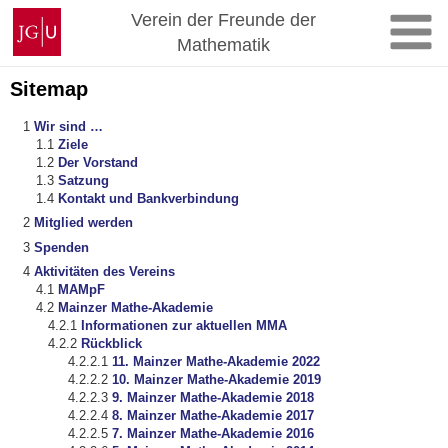
Zum
Johannes
Verein der Freunde der
Inhalt
Gutenberg-
Mathematik
springen
Universität
Mainz
Sitemap
Wir sind …
Ziele
Der Vorstand
Satzung
Kontakt und Bankverbindung
Mitglied werden
Spenden
Aktivitäten des Vereins
MAMpF
Mainzer Mathe-Akademie
Informationen zur aktuellen MMA
Rückblick
11. Mainzer Mathe-Akademie 2022
10. Mainzer Mathe-Akademie 2019
9. Mainzer Mathe-Akademie 2018
8. Mainzer Mathe-Akademie 2017
7. Mainzer Mathe-Akademie 2016