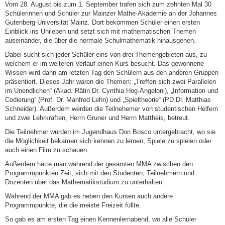
Vom 28. August bis zum 1. September trafen sich zum zehnten Mal 30
Schülerinnen und Schüler zur Mainzer Mathe-Akademie an der Johannes
Gutenberg-Universität Mainz. Dort bekommen Schüler einen ersten
Einblick ins Unileben und setzt sich mit mathematischen Themen
auseinander, die über die normale Schulmathematik hinausgehen.
Dabei sucht sich jeder Schüler eins von drei Themengebieten aus, zu
welchem er im weiteren Verlauf einen Kurs besucht. Das gewonnene
Wissen wird dann am letzten Tag den Schülern aus den anderen Gruppen
präsentiert. Dieses Jahr waren die Themen: „Treffen sich zwei Parallelen
im Unendlichen“ (Akad. Rätin Dr. Cynthia Hog-Angeloni), „Information und
Codierung“ (Prof. Dr. Manfred Lehn) und „Spieltheorie“ (PD Dr. Matthias
Schneider). Außerdem werden die Teilnehemer von studentischen Helfern
und zwei Lehrkräften, Herrn Gruner und Herrn Mattheis, betreut.
Die Teilnehmer wurden im Jugendhaus Don Bosco untergebracht, wo sie
die Möglichkeit bekamen sich kennen zu lernen, Spiele zu spielen oder
auch einen Film zu schauen.
Außerdem hatte man während der gesamten MMA zwischen den
Programmpunkten Zeit, sich mit den Studenten, Teilnehmern und
Dozenten über das Mathematikstudium zu unterhalten.
Während der MMA gab es neben den Kursen auch andere
Programmpunkte, die die meiste Freizeit füllte.
So gab es am ersten Tag einen Kennenlernabend, wo alle Schüler