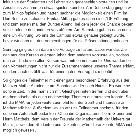
inklusive der Studenten und Lehrer sich gegenseitig vorstellten und im
Anschluss zusammen etwas spielen konnten. Am Donnerstag gingen wir
zum Minigolfspielen und hatten nachher die Möglichkeit einen Film im
Don Bosco zu schauen. Freitag Mittag gab es dann eine ZDF-Führung
und zum ersten mal den Bunten Abend, bei dem jeder die Chance bekam,
seine Talente den anderen vorzuführen. Am Samstag gab es dann noch
eine Uni-Führung, wo uns der Campus etwas genauer gezeigt wurde,
bevor wir dann mit den Vorbereitungen für die Präsentationen anfingen.
Sonntag ging es nun darum die Vorträge zu halten. Dabei war das Ziel
den aus den Kursen erlernten Inhalt dem anderen vorzustellen, sodass
man am Ende von allen Kursen was mitnehmen konnte. Uns wurden bei
den Vorbereitungen nicht nur die Zusammenhänge unseres Thema erklärt,
sondern auch erzählt was für einen guten Vortrag dazu gehört.
So gingen die Teilnehmer mit einer ganz besonderen Erfahrung aus der
Mainzer Mathe-Akademie am Sonntag wieder nach Hause. Es war eine
schöne Zeit, in der man sich mit Gleichgesinnten treffen und sich über
mathematische als auch anderweitige Themen austauschen konnte. So
ist die MMA für jeden weiterzuempfehlen, der Spaß und Interesse an
Mathematik hat. Außerdem wollen wir uns Teilnehmer nochmal für den
schönen Aufenthalt bedanken. Ohne die Organisatoren Herrn Gruner und
Herrn Mattheis, dem Verein der Freunde der Mathematik der Universität
Mainz, sowie den Studenten und Dozenten, wäre diese zehnte MMA nicht
möglich gewesen .