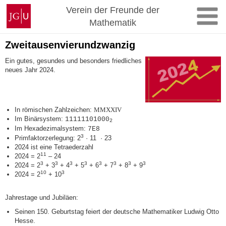
Zum
Johannes
Verein der Freunde der
Inhalt
Gutenberg-
Mathematik
springen
Universität
Mainz
Zweitausenvierundzwanzig
Ein gutes, gesundes und besonders friedliches
neues Jahr 2024.
In römischen Zahlzeichen:
MMXXIV
Im Binärsystem:
11111101000
2
Im Hexadezimalsystem:
7E8
3
Primfaktorzerlegung: 2
· 11 · 23
2024 ist eine Tetraederzahl
11
2024 = 2
– 24
3
3
3
3
3
3
3
3
2024 = 2
+ 3
+ 4
+ 5
+ 6
+ 7
+ 8
+ 9
10
3
2024 = 2
+ 10
Jahrestage und Jubiläen:
Seinen 150. Geburtstag feiert der deutsche Mathematiker Ludwig Otto
Hesse.