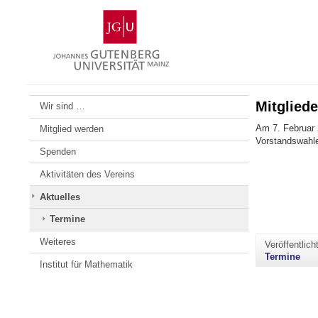
Zum
Johannes
Inhalt
Gutenberg-
springen
Universität
Mainz
Mitglied
Wir sind …
Am 7. Februar 
Mitglied werden
Vorstandswahle
Spenden
Aktivitäten des Vereins
Aktuelles
Termine
Weiteres
Veröffentlic
Termine
Institut für Mathematik