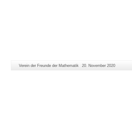
Zusätzliche
Seiten-
Letzte
Verein der Freunde der Mathematik
20. November 2020
Informationen
Name:
Aktualisierung:
zu
dieser
Seite