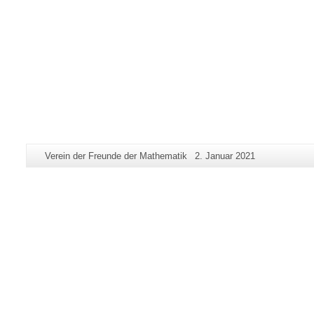
Zusätzliche
Seiten-
Letzte
Verein der Freunde der Mathematik
2. Januar 2021
Informationen
Name:
Aktualisierung:
zu
dieser
Seite