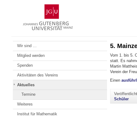
Zum
Johannes
Inhalt
Gutenberg-
springen
Universität
Mainz
5. Mainz
Wir sind …
Vom 1. bis 5. 
Mitglied werden
statt. Es nahm
Spenden
Martin Mattheis
Verein der Fre
Aktivitäten des Vereins
Einen
ausführl
Aktuelles
Veröffentlic
Termine
Schüler
Weiteres
Institut für Mathematik